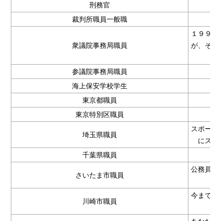
刑務官
裁判所職員一般職
１９９０
衆議院事務局職員
が、その
参議院事務局職員
海上保安学校学生
東京都職員
東京特別区職員
スポーツ
埼玉県職員
にスポ
千葉県職員
公務員を
さいたま市職員
今までの
川崎市職員