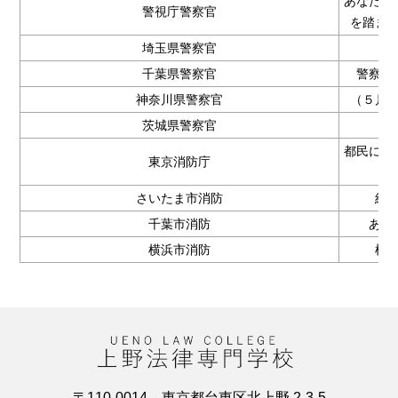
あなたが
警視庁警察官
を踏ま
埼玉県警察官
あ
千葉県警察官
警察官
神奈川県警察官
（５月
茨城県警察官
警
都民に信
東京消防庁
さいたま市消防
組
千葉市消防
あな
横浜市消防
横
〒110-0014 東京都台東区北上野 2-3-5