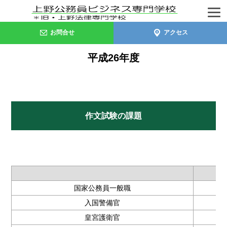
お問合せ
アクセス
平成26年度
作文試験の課題
国家公務員一般職
入国警備官
皇宮護衛官