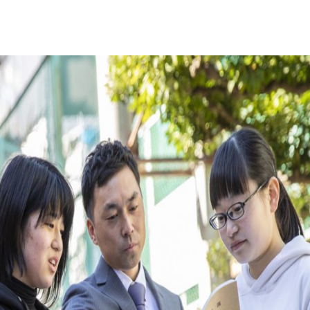
投
投稿:
ン
卒業生の
稿
公務員対策講座
お問合せ
アクセス
ス
証明書発行
ナ
ビ
ゲ
ー
シ
ョ
ン