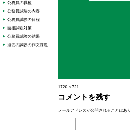
公務員の職種
公務員試験の内容
公務員試験の日程
面接試験対策
公務員試験の結果
過去の試験の作文課題
フ
1720 × 721
ル
コメントを残す
サ
イ
メールアドレスが公開されることはあ
ズ