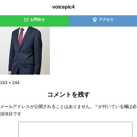
voicepic4
お問合せ
アクセス
フ
163 × 244
ル
コメントを残す
サ
イ
メールアドレスが公開されることはありません。
*
が付いている欄は必
ズ
須項目です