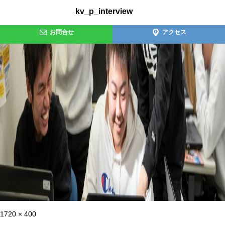
kv_p_interview
お問合せ
アクセス
フ
1720 × 400